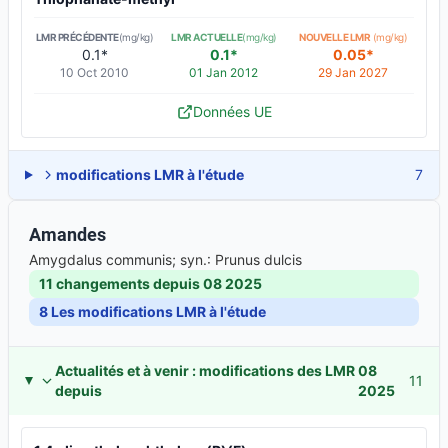
LMR PRÉCÉDENTE
(mg/kg)
LMR ACTUELLE
(mg/kg)
NOUVELLE LMR
(mg/kg)
0.1*
0.1*
0.05*
10 Oct 2010
01 Jan 2012
29 Jan 2027
Données UE
modifications LMR à l'étude
7
Amandes
Amygdalus communis; syn.: Prunus dulcis
11 changements depuis
08 2025
8
Les modifications LMR à l'étude
Actualités et à venir : modifications des LMR
08
11
depuis
2025