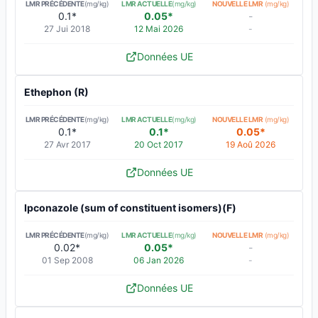
LMR PRÉCÉDENTE
(mg/kg)
LMR ACTUELLE
(mg/kg)
NOUVELLE LMR
(mg/kg)
0.1*
0.05*
-
27 Jui 2018
12 Mai 2026
-
Données UE
Ethephon (R)
LMR PRÉCÉDENTE
(mg/kg)
LMR ACTUELLE
(mg/kg)
NOUVELLE LMR
(mg/kg)
0.1*
0.1*
0.05*
27 Avr 2017
20 Oct 2017
19 Aoû 2026
Données UE
Ipconazole (sum of constituent isomers)(F)
LMR PRÉCÉDENTE
(mg/kg)
LMR ACTUELLE
(mg/kg)
NOUVELLE LMR
(mg/kg)
0.02*
0.05*
-
01 Sep 2008
06 Jan 2026
-
Données UE