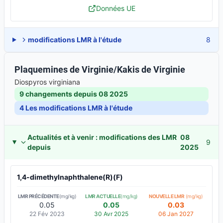
Données UE
modifications LMR à l'étude
8
Plaquemines de Virginie/Kakis de Virginie
Diospyros virginiana
9 changements depuis
08 2025
4
Les modifications LMR à l'étude
Actualités et à venir : modifications des LMR
08
9
depuis
2025
1,4-dimethylnaphthalene(R)(F)
LMR PRÉCÉDENTE
(mg/kg)
LMR ACTUELLE
(mg/kg)
NOUVELLE LMR
(mg/kg)
0.05
0.05
0.03
22 Fév 2023
30 Avr 2025
06 Jan 2027