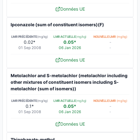
Données UE
Ipconazole (sum of constituent isomers)(F)
LMR PRÉCÉDENTE
(mg/kg)
LMR ACTUELLE
(mg/kg)
NOUVELLE LMR
(mg/kg)
0.02*
0.05*
-
01 Sep 2008
06 Jan 2026
-
Données UE
Metolachlor and S-metolachlor (metolachlor including
other mixtures of constituent isomers including S-
metolachlor (sum of isomers))
LMR PRÉCÉDENTE
(mg/kg)
LMR ACTUELLE
(mg/kg)
NOUVELLE LMR
(mg/kg)
0.1*
0.05*
-
01 Sep 2008
06 Jan 2026
-
Données UE
Thiophanate-methyl