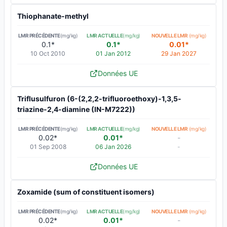
Thiophanate-methyl
LMR PRÉCÉDENTE
(mg/kg)
LMR ACTUELLE
(mg/kg)
NOUVELLE LMR
(mg/kg)
0.1*
0.1*
0.01*
10 Oct 2010
01 Jan 2012
29 Jan 2027
Données UE
Triflusulfuron (6-(2,2,2-trifluoroethoxy)-1,3,5-
triazine-2,4-diamine (IN-M7222))
LMR PRÉCÉDENTE
(mg/kg)
LMR ACTUELLE
(mg/kg)
NOUVELLE LMR
(mg/kg)
0.02*
0.01*
-
01 Sep 2008
06 Jan 2026
-
Données UE
Zoxamide (sum of constituent isomers)
LMR PRÉCÉDENTE
(mg/kg)
LMR ACTUELLE
(mg/kg)
NOUVELLE LMR
(mg/kg)
0.02*
0.01*
-