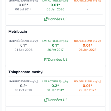
LMR PRÉCÉDENTE
(mg/kg)
LMR ACTUELLE
(mg/kg)
NOUVELLE LMR
(mg/kg)
0.05*
0.01*
-
06 Jul 2014
06 Jan 2026
-
Données UE
Metribuzin
LMR PRÉCÉDENTE
(mg/kg)
LMR ACTUELLE
(mg/kg)
NOUVELLE LMR
(mg/kg)
0.1*
0.1*
0.01*
01 Sep 2008
26 Avr 2017
06 Jan 2027
Données UE
Thiophanate-methyl
LMR PRÉCÉDENTE
(mg/kg)
LMR ACTUELLE
(mg/kg)
NOUVELLE LMR
(mg/kg)
0.2*
0.2*
0.01*
10 Oct 2010
01 Jan 2012
29 Jan 2027
Données UE