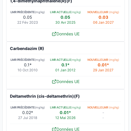
1,4-dimethylnaphthalene(R)(F)
LMR PRÉCÉDENTE
(mg/kg)
LMR ACTUELLE
(mg/kg)
NOUVELLE LMR
(mg/kg)
0.05
0.05
0.03
22 Fév 2023
30 Avr 2025
06 Jan 2027
Données UE
Carbendazim (R)
LMR PRÉCÉDENTE
(mg/kg)
LMR ACTUELLE
(mg/kg)
NOUVELLE LMR
(mg/kg)
0.1*
0.1*
0.01*
10 Oct 2010
01 Jan 2012
29 Jan 2027
Données UE
Deltamethrin (cis-deltamethrin)(F)
LMR PRÉCÉDENTE
(mg/kg)
LMR ACTUELLE
(mg/kg)
NOUVELLE LMR
(mg/kg)
0.02*
0.01*
-
27 Jui 2018
12 Mai 2026
-
Données UE