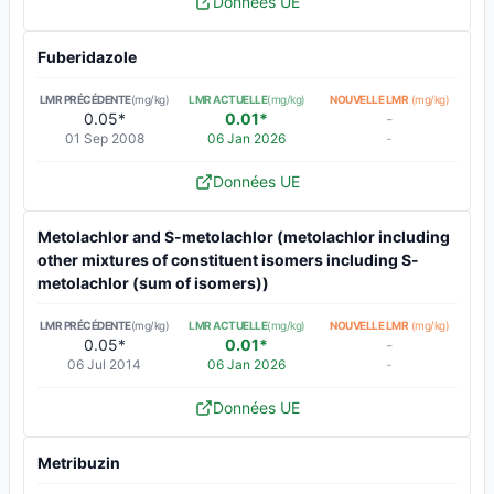
Données UE
Fuberidazole
LMR PRÉCÉDENTE
(mg/kg)
LMR ACTUELLE
(mg/kg)
NOUVELLE LMR
(mg/kg)
0.05*
0.01*
-
01 Sep 2008
06 Jan 2026
-
Données UE
Metolachlor and S-metolachlor (metolachlor including
other mixtures of constituent isomers including S-
metolachlor (sum of isomers))
LMR PRÉCÉDENTE
(mg/kg)
LMR ACTUELLE
(mg/kg)
NOUVELLE LMR
(mg/kg)
0.05*
0.01*
-
06 Jul 2014
06 Jan 2026
-
Données UE
Metribuzin