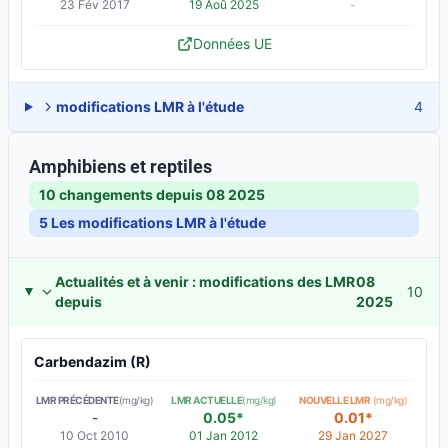
23 Fév 2017
19 Aoû 2025
-
Données UE
modifications LMR à l'étude
4
Amphibiens et reptiles
10 changements depuis
08 2025
5
Les modifications LMR à l'étude
Actualités et à venir : modifications des LMR
08
10
depuis
2025
Carbendazim (R)
LMR PRÉCÉDENTE
(mg/kg)
LMR ACTUELLE
(mg/kg)
NOUVELLE LMR
(mg/kg)
-
0.05*
0.01*
10 Oct 2010
01 Jan 2012
29 Jan 2027