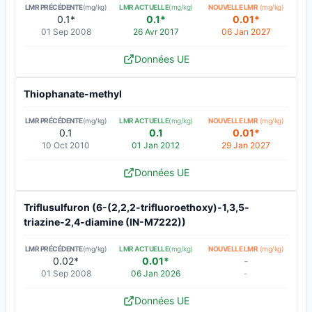
LMR PRÉCÉDENTE
(mg/kg)
LMR ACTUELLE
(mg/kg)
NOUVELLE LMR
(mg/kg)
0.1*
0.1*
0.01*
01 Sep 2008
26 Avr 2017
06 Jan 2027
Données UE
Thiophanate-methyl
LMR PRÉCÉDENTE
(mg/kg)
LMR ACTUELLE
(mg/kg)
NOUVELLE LMR
(mg/kg)
0.1
0.1
0.01*
10 Oct 2010
01 Jan 2012
29 Jan 2027
Données UE
Triflusulfuron (6-(2,2,2-trifluoroethoxy)-1,3,5-
triazine-2,4-diamine (IN-M7222))
LMR PRÉCÉDENTE
(mg/kg)
LMR ACTUELLE
(mg/kg)
NOUVELLE LMR
(mg/kg)
0.02*
0.01*
-
01 Sep 2008
06 Jan 2026
-
Données UE