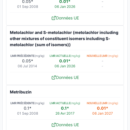
0.05*
0.01*
-
01 Sep 2008
06 Jan 2026
-
Données UE
Metolachlor and S-metolachlor (metolachlor including
other mixtures of constituent isomers including S-
metolachlor (sum of isomers))
LMR PRÉCÉDENTE
(mg/kg)
LMR ACTUELLE
(mg/kg)
NOUVELLE LMR
(mg/kg)
0.05*
0.01*
-
06 Jul 2014
06 Jan 2026
-
Données UE
Metribuzin
LMR PRÉCÉDENTE
(mg/kg)
LMR ACTUELLE
(mg/kg)
NOUVELLE LMR
(mg/kg)
0.1*
0.1*
0.01*
01 Sep 2008
26 Avr 2017
06 Jan 2027
Données UE