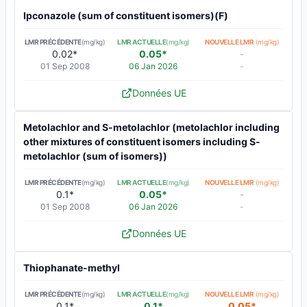
Ipconazole (sum of constituent isomers)(F)
LMR PRÉCÉDENTE
(mg/kg)
LMR ACTUELLE
(mg/kg)
NOUVELLE LMR
(mg/kg)
0.02*
0.05*
-
01 Sep 2008
06 Jan 2026
-
Données UE
Metolachlor and S-metolachlor (metolachlor including
other mixtures of constituent isomers including S-
metolachlor (sum of isomers))
LMR PRÉCÉDENTE
(mg/kg)
LMR ACTUELLE
(mg/kg)
NOUVELLE LMR
(mg/kg)
0.1*
0.05*
-
01 Sep 2008
06 Jan 2026
-
Données UE
Thiophanate-methyl
LMR PRÉCÉDENTE
(mg/kg)
LMR ACTUELLE
(mg/kg)
NOUVELLE LMR
(mg/kg)
0.1*
0.1*
0.05*