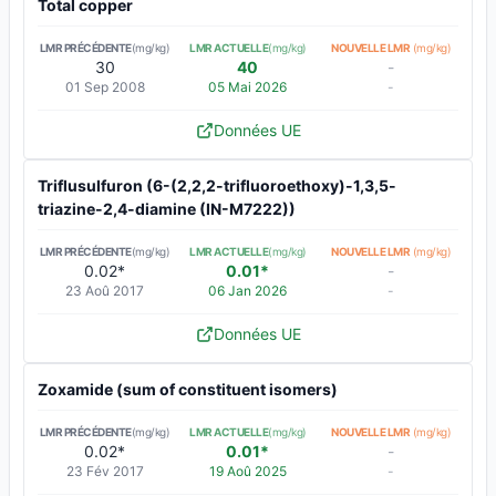
Total copper
LMR PRÉCÉDENTE
(mg/kg)
LMR ACTUELLE
(mg/kg)
NOUVELLE LMR
(mg/kg)
30
40
-
01 Sep 2008
05 Mai 2026
-
Données UE
Triflusulfuron (6-(2,2,2-trifluoroethoxy)-1,3,5-
triazine-2,4-diamine (IN-M7222))
LMR PRÉCÉDENTE
(mg/kg)
LMR ACTUELLE
(mg/kg)
NOUVELLE LMR
(mg/kg)
0.02*
0.01*
-
23 Aoû 2017
06 Jan 2026
-
Données UE
Zoxamide (sum of constituent isomers)
LMR PRÉCÉDENTE
(mg/kg)
LMR ACTUELLE
(mg/kg)
NOUVELLE LMR
(mg/kg)
0.02*
0.01*
-
23 Fév 2017
19 Aoû 2025
-