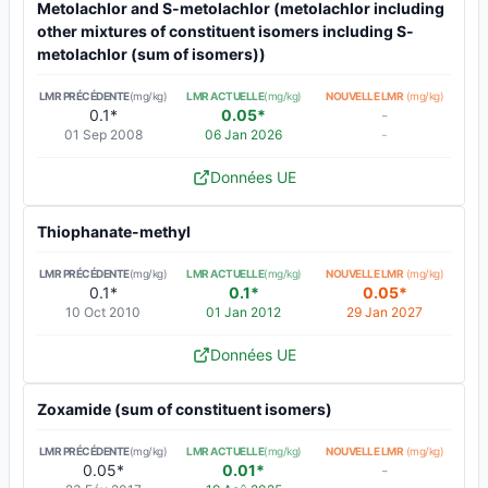
Metolachlor and S-metolachlor (metolachlor including
other mixtures of constituent isomers including S-
metolachlor (sum of isomers))
LMR PRÉCÉDENTE
(mg/kg)
LMR ACTUELLE
(mg/kg)
NOUVELLE LMR
(mg/kg)
0.1*
0.05*
-
01 Sep 2008
06 Jan 2026
-
Données UE
Thiophanate-methyl
LMR PRÉCÉDENTE
(mg/kg)
LMR ACTUELLE
(mg/kg)
NOUVELLE LMR
(mg/kg)
0.1*
0.1*
0.05*
10 Oct 2010
01 Jan 2012
29 Jan 2027
Données UE
Zoxamide (sum of constituent isomers)
LMR PRÉCÉDENTE
(mg/kg)
LMR ACTUELLE
(mg/kg)
NOUVELLE LMR
(mg/kg)
0.05*
0.01*
-