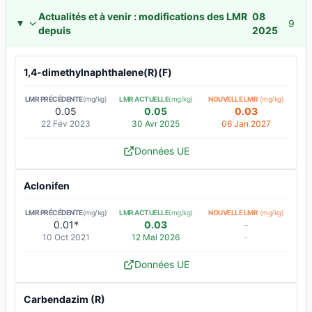
Actualités et à venir : modifications des LMR
08
9
depuis
2025
1,4-dimethylnaphthalene(R)(F)
LMR PRÉCÉDENTE
(mg/kg)
LMR ACTUELLE
(mg/kg)
NOUVELLE LMR
(mg/kg)
0.05
0.05
0.03
22 Fév 2023
30 Avr 2025
06 Jan 2027
Données UE
Aclonifen
LMR PRÉCÉDENTE
(mg/kg)
LMR ACTUELLE
(mg/kg)
NOUVELLE LMR
(mg/kg)
0.01*
0.03
-
10 Oct 2021
12 Mai 2026
-
Données UE
Carbendazim (R)