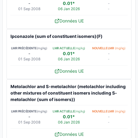
-
0.01*
-
01 Sep 2008
06 Jan 2026
-
Données UE
Ipconazole (sum of constituent isomers)(F)
LMR PRÉCÉDENTE
(mg/kg)
LMR ACTUELLE
(mg/kg)
NOUVELLE LMR
(mg/kg)
-
0.01*
-
01 Sep 2008
06 Jan 2026
-
Données UE
Metolachlor and S-metolachlor (metolachlor including
other mixtures of constituent isomers including S-
metolachlor (sum of isomers))
LMR PRÉCÉDENTE
(mg/kg)
LMR ACTUELLE
(mg/kg)
NOUVELLE LMR
(mg/kg)
-
0.01*
-
01 Sep 2008
06 Jan 2026
-
Données UE