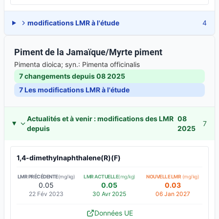
modifications LMR à l'étude
4
Piment de la Jamaïque/Myrte piment
Pimenta dioica; syn.: Pimenta officinalis
7 changements depuis
08 2025
7
Les modifications LMR à l'étude
Actualités et à venir : modifications des LMR
08
7
depuis
2025
1,4-dimethylnaphthalene(R)(F)
LMR PRÉCÉDENTE
(mg/kg)
LMR ACTUELLE
(mg/kg)
NOUVELLE LMR
(mg/kg)
0.05
0.05
0.03
22 Fév 2023
30 Avr 2025
06 Jan 2027
Données UE