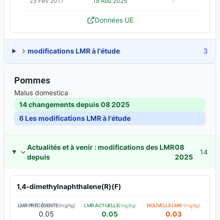
23 Fév 2017
19 Aoû 2025
-
Données UE
modifications LMR à l'étude
3
Pommes
Malus domestica
14 changements depuis
08 2025
6
Les modifications LMR à l'étude
Actualités et à venir : modifications des LMR
08
14
depuis
2025
1,4-dimethylnaphthalene(R)(F)
LMR PRÉCÉDENTE
(mg/kg)
LMR ACTUELLE
(mg/kg)
NOUVELLE LMR
(mg/kg)
0.05
0.05
0.03