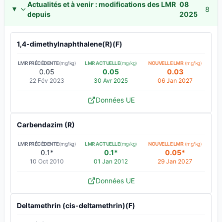
Actualités et à venir : modifications des LMR
08
8
depuis
2025
1,4-dimethylnaphthalene(R)(F)
LMR PRÉCÉDENTE
(mg/kg)
LMR ACTUELLE
(mg/kg)
NOUVELLE LMR
(mg/kg)
0.05
0.05
0.03
22 Fév 2023
30 Avr 2025
06 Jan 2027
Données UE
Carbendazim (R)
LMR PRÉCÉDENTE
(mg/kg)
LMR ACTUELLE
(mg/kg)
NOUVELLE LMR
(mg/kg)
0.1*
0.1*
0.05*
10 Oct 2010
01 Jan 2012
29 Jan 2027
Données UE
Deltamethrin (cis-deltamethrin)(F)