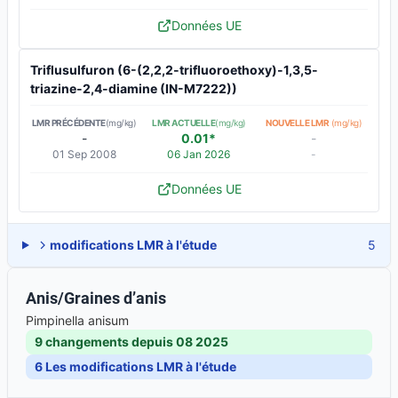
Données UE
Triflusulfuron (6-(2,2,2-trifluoroethoxy)-1,3,5-
triazine-2,4-diamine (IN-M7222))
LMR PRÉCÉDENTE
(mg/kg)
LMR ACTUELLE
(mg/kg)
NOUVELLE LMR
(mg/kg)
-
0.01*
-
01 Sep 2008
06 Jan 2026
-
Données UE
modifications LMR à l'étude
5
Anis/Graines d’anis
Pimpinella anisum
9 changements depuis
08 2025
6
Les modifications LMR à l'étude