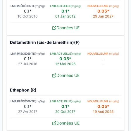
LMR PRÉCÉDENTE
(mg/kg)
LMR ACTUELLE
(mg/kg)
NOUVELLE LMR
(mg/kg)
0.1*
0.1*
0.05*
10 Oct 2010
01 Jan 2012
29 Jan 2027
Données UE
Deltamethrin (cis-deltamethrin)(F)
LMR PRÉCÉDENTE
(mg/kg)
LMR ACTUELLE
(mg/kg)
NOUVELLE LMR
(mg/kg)
0.1*
0.05*
-
27 Jui 2018
12 Mai 2026
-
Données UE
Ethephon (R)
LMR PRÉCÉDENTE
(mg/kg)
LMR ACTUELLE
(mg/kg)
NOUVELLE LMR
(mg/kg)
0.1*
0.1*
0.05*
27 Avr 2017
20 Oct 2017
19 Aoû 2026
Données UE