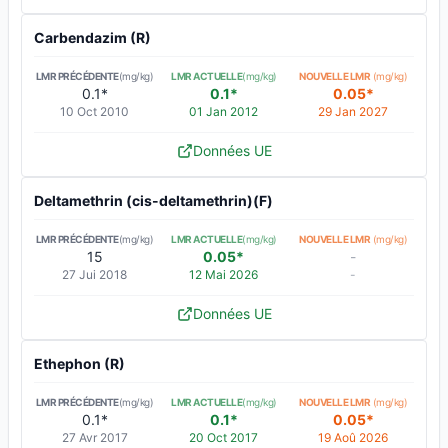
Carbendazim (R)
LMR PRÉCÉDENTE
(mg/kg)
LMR ACTUELLE
(mg/kg)
NOUVELLE LMR
(mg/kg)
0.1*
0.1*
0.05*
10 Oct 2010
01 Jan 2012
29 Jan 2027
Données UE
Deltamethrin (cis-deltamethrin)(F)
LMR PRÉCÉDENTE
(mg/kg)
LMR ACTUELLE
(mg/kg)
NOUVELLE LMR
(mg/kg)
15
0.05*
-
27 Jui 2018
12 Mai 2026
-
Données UE
Ethephon (R)
LMR PRÉCÉDENTE
(mg/kg)
LMR ACTUELLE
(mg/kg)
NOUVELLE LMR
(mg/kg)
0.1*
0.1*
0.05*
27 Avr 2017
20 Oct 2017
19 Aoû 2026