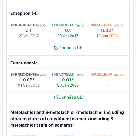
Ethephon (R)
LMR PRÉCÉDENTE
(mg/kg)
LMR ACTUELLE
(mg/kg)
NOUVELLE LMR
(mg/kg)
0.1
0.1
0.02*
27 Avr 2017
20 Oct 2017
19 Aoû 2026
Données UE
Fuberidazole
LMR PRÉCÉDENTE
(mg/kg)
LMR ACTUELLE
(mg/kg)
NOUVELLE LMR
(mg/kg)
0.05*
0.01*
-
01 Sep 2008
06 Jan 2026
-
Données UE
Metolachlor and S-metolachlor (metolachlor including
other mixtures of constituent isomers including S-
metolachlor (sum of isomers))