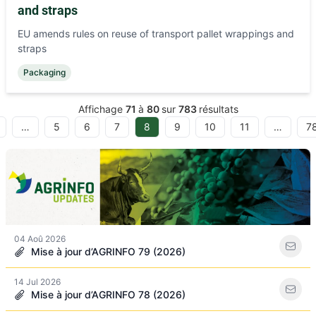
and straps
EU amends rules on reuse of transport pallet wrappings and
straps
Packaging
Affichage
71
à
80
sur
783
résultats
…
5
6
7
8
9
10
11
…
7
04 Aoû 2026
Mise à jour d’AGRINFO 79 (2026)
14 Jul 2026
Mise à jour d’AGRINFO 78 (2026)