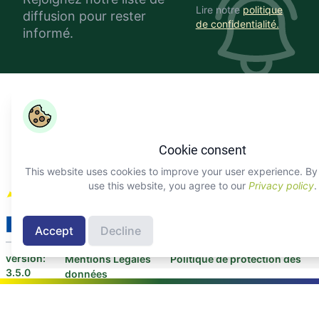
Lire notre
politique
diffusion pour rester
de confidentialité.
informé.
Copyright ©
COLEAD 2026,
AGRINFO est financé par l'Union
européenne et mis en œuvre par COLEAD.
Facebook
Twitter
Linkedin
Youtube
Instagram
Cookie consent
This website uses cookies to improve your user experience. By 
À propos d'AGRINFO
use this website, you agree to our
Privacy policy
.
Contacter COLEAD
Contacter le
programme AGRINFO
Accept
Decline
version:
Mentions Légales
Politique de protection des
3.5.0
données