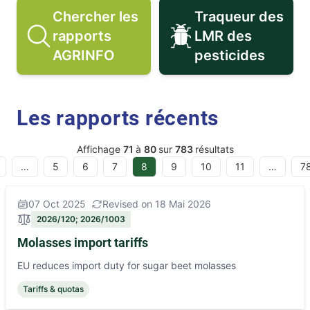
Chercher les
Traqueur des
rapports
LMR des
Chercher les rapports AGRINFO i
Traqueur de
AGRINFO
pesticides
Les rapports récents
Affichage
71
à
80
sur
783
résultats
…
5
6
7
8
9
10
11
…
7
07 Oct 2025
Revised on 18 Mai 2026
2026/120; 2026/1003
Molasses import tariffs
EU reduces import duty for sugar beet molasses
Tariffs & quotas