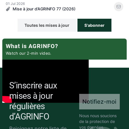
01 Jul 2026
Mise à jour d’AGRINFO 77 (2026)
Toutes les mises à jour
S'abonner
What is AGRINFO?
Watch our 2-min video.
S’inscrire aux
mises à jour
Notifiez-moi
régulières
d’AGRINFO
Nous nous soucions
de la protection de
vos données.
Rejoignez notre liste de