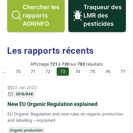
Chercher les
Traqueur des
rapports
LMR des
Chercher les rapports AGRINFO i
Traqueur de
AGRINFO
pesticides
Les rapports récents
Affichage
721
à
730
sur
783
résultats
…
70
71
72
73
74
75
76
77
23 Jan 2023
2018/848
New EU Organic Regulation explained
EU Organic Regulation and new rules on organic production
and labelling – explained
Organic production