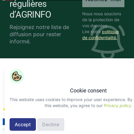
régulières
d’AGRINFO
Nous nous soucions
de la protection de
vos données.
Rejoignez notre liste de
Lire notre
politique
diffusion pour rester
de confidentialité.
informé.
Copyright ©
COLEAD 2026,
AGRINFO est financé par l'Union
européenne et mis en œuvre par COLEAD.
Facebook
Twitter
Linkedin
Youtube
Instagram
Cookie consent
This website uses cookies to improve your user experience. By 
À propos d'AGRINFO
this website, you agree to our
Privacy policy
.
Contacter COLEAD
Contacter le
programme AGRINFO
Accept
Decline