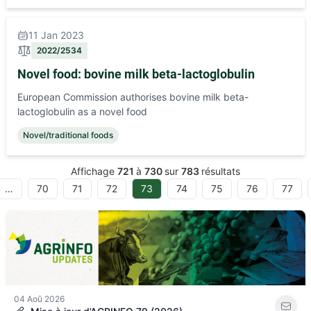
11 Jan 2023
2022/2534
Novel food: bovine milk beta-lactoglobulin
European Commission authorises bovine milk beta-
lactoglobulin as a novel food
Novel/traditional foods
Affichage
721
à
730
sur
783
résultats
…
70
71
72
73
74
75
76
77
04 Aoû 2026